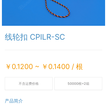
线轮扣 CPILR-SC
￥
0.1200
~
￥
0.1400
/
根
不含运费价格
50000根=2箱
产品简介