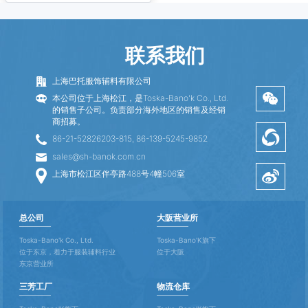
联系我们
上海巴托服饰辅料有限公司
本公司位于上海松江，是Toska-Bano'k Co., Ltd.
的销售子公司。负责部分海外地区的销售及经销
商招募。
86-21-52826203-815, 86-139-5245-9852
sales@sh-banok.com.cn
上海市松江区伴亭路488号4幢506室
总公司
大阪营业所
Toska-Bano'k Co., Ltd.
Toska-Bano'K旗下
位于东京，着力于服装辅料行业
位于大阪
东京营业所
三芳工厂
物流仓库