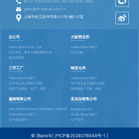
86-21-52826203-815, 86-139-5245-9852
sales@sh-banok.com.cn
上海市松江区伴亭路488号4幢506室
总公司
大阪营业所
Toska-Bano'k Co., Ltd.
Toska-Bano'K旗下
位于东京，着力于服装辅料行业
位于大阪
东京营业所
三芳工厂
物流仓库
Toska-Bano'K旗下
Toska-Bano'K旗下
位于埼玉县入间郡三芳町
位于埼玉县入间郡三芳町
负责产品研发、生产、品控
负责物流、订单、收发
越南销售公司
孟加拉销售公司
VAN NANG BANOK COMPANY LIMITED
Bangla Bano'k
Toska-Bano'K旗下
Toska-Bano'K旗下
位于胡志明市
位于达卡
© [Bano'k]
沪ICP备2024079044号-1
|